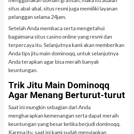
menggunakan domain gratisan, maka itu adalah
situs abal-abal, situs resmi juga memiliki layanan
pelanggan selama 24jam.
Setelah Anda membaca serta mengetahui
bagaimana situs casino online yang resmi dan
terpercaya itu. Selanjutnya kami akan memberikan
Anda tips jitu main dominoqq, untuk selanjutnya
Anda terapkan agar bisa meraih banyak
keuntungan.
Trik Jitu Main Dominoqq
Agar Menang Berturut-turut
Saat ini mungkin sebagian dari Anda
mengharapkan kemenangan serta dapat meraih
keuntungan yang besar ketika berjudi dominoqq.
Karena itu, saat ini kami sudah menyiapkan