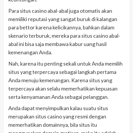
Para situs casino abal-abal juga otomatis akan
memiliki reputasi yang sangat buruk di kalangan
para bettor karena kelicikannya, bahkan dalam
skenario terburuk, mereka para situs casino abal-
abal ini bisa saja membawa kabur uang hasil
kemenangan Anda.
Nah, karena itu penting sekali untuk Anda memilih
situs yang terpercaya sebagai langkah pertama
Anda menuju kemenangan. Karena situs yang
terpercaya akan selalu memerhatikan kepuasan
serta kenyamanan Anda sebagai pelanggan.
Anda dapat menyimpulkan kalau suatu situs
merupakan situs casino yang resmi dengan
memerhatikan domainnya, bila situs itu