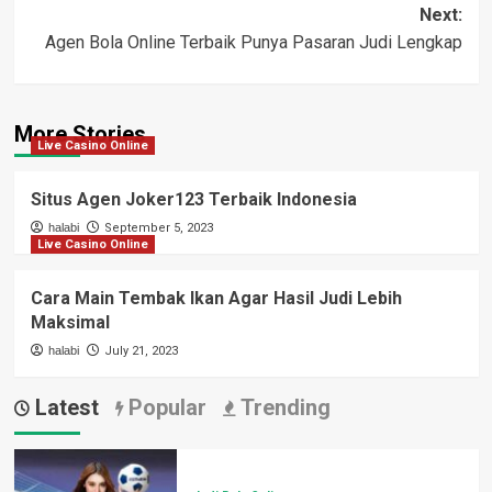
Post
Next:
Agen Bola Online Terbaik Punya Pasaran Judi Lengkap
navigation
More Stories
Live Casino Online
Situs Agen Joker123 Terbaik Indonesia
halabi
September 5, 2023
Live Casino Online
Cara Main Tembak Ikan Agar Hasil Judi Lebih
Maksimal
halabi
July 21, 2023
Latest
Popular
Trending