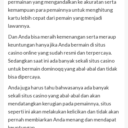
permainan yang mengandalkan ke akuratan serta
kemampuan para pemainnya untuk menghitung
kartu lebih cepat dari pemain yang menjadi
lawannya.
Dan Anda bisa meraih kemenangan serta meraup
keuntungan hanya jika Anda bermain di situs
casino online yang sudah resmi dan terpercaya.
Sedangkan saat ini ada banyak sekali situs casino
untuk bermain dominoqq yang abal-abal dan tidak
bisa dipercaya.
Anda juga harus tahu bahwasanya ada banyak
sekali situs casino yang abal-abal dan akan
mendatangkan kerugian pada pemainnya, situs
seperti ini akan melakukan kelicikan dan tidak akan
pernah membiarkan Anda menang dan mendapat
keuntungan.