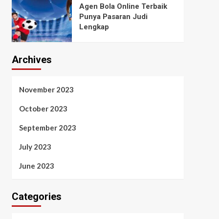
Agen Bola Online Terbaik
Punya Pasaran Judi
Lengkap
Archives
November 2023
October 2023
September 2023
July 2023
June 2023
Categories