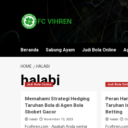
Skip
to
content
Beranda
Sabung Ayam
Judi Bola Online
A
HOME
HALABI
halabi
Judi Bola Online
Judi Bola Onl
Memahami Strategi Hedging
Peran Han
Taruhan Bola di Agen Bola
Taruhan I
Sbobet Gacor
Betting
halabi
November 13, 2023
halabi
Oc
Fcvihren.com - Apakah Anda sering
Fcvihren.com